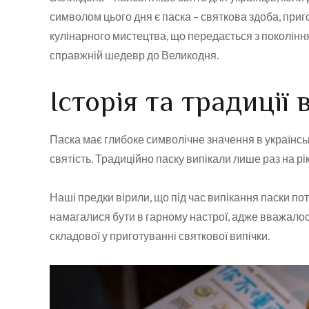
символом цього дня є паска – святкова здоба, приго
кулінарного мистецтва, що передається з покоління
справжній шедевр до Великодня.
Історія та традиції
Паска має глибоке символічне значення в українські
святість. Традиційно паску випікали лише раз на р
Наші предки вірили, що під час випікання паски пот
намагалися бути в гарному настрої, адже вважалося
складової у приготуванні святкової випічки.