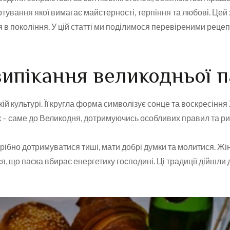
тування якої вимагає майстерності, терпіння та любові. Цей х
 в покоління. У цій статті ми поділимося перевіреними реце
 випікання великодньої 
й культурі. Її кругла форма символізує сонце та воскресіння Х
ік – саме до Великодня, дотримуючись особливих правил та ри
рібно дотримуватися тиші, мати добрі думки та молитися. Жінк
, що паска вбирає енергетику господині. Ці традиції дійшли 