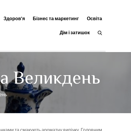
Здоров’я
Бізнес та маркетинг
Освіта
орисні статті на будь-яку тему
Дім і затишок
на Великдень
ень
анками та смакують ароматну випічку. Головним