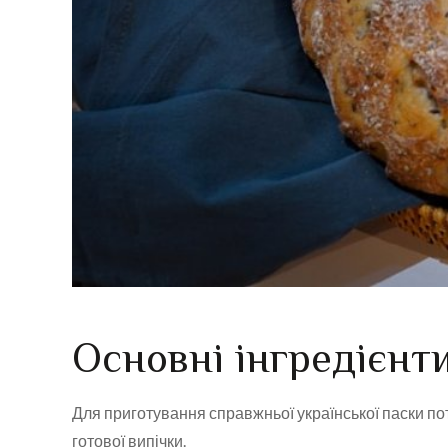
Основні інгредієнти
Для приготування справжньої української паски потр
готової випічки.