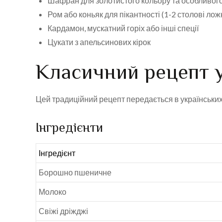
Шафран для золотистого кольору та особливог
Ром або коньяк для пікантності (1-2 столові лож
Кардамон, мускатний горіх або інші спеції
Цукати з апельсинових кірок
Класичний рецепт у
Цей традиційний рецепт передається в українських
Інгредієнти
Інгредієнт
Борошно пшеничне
Молоко
Свіжі дріжджі