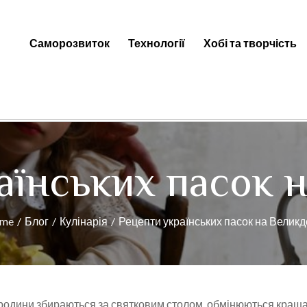
Саморозвиток
Технології
Хобі та творчість
ti — Цікаві факти, новини та к
аїнських пасок 
me
Блог
Кулінарія
Рецепти українських пасок на Великд
и родини збираються за святковим столом, обмінюються краш