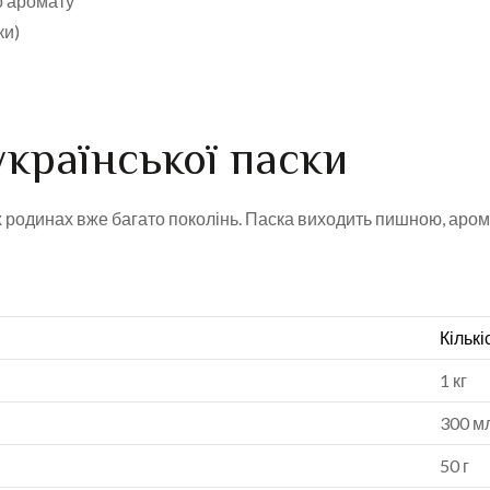
о аромату
ки)
країнської паски
 родинах вже багато поколінь. Паска виходить пишною, арома
Кількі
1 кг
300 м
50 г