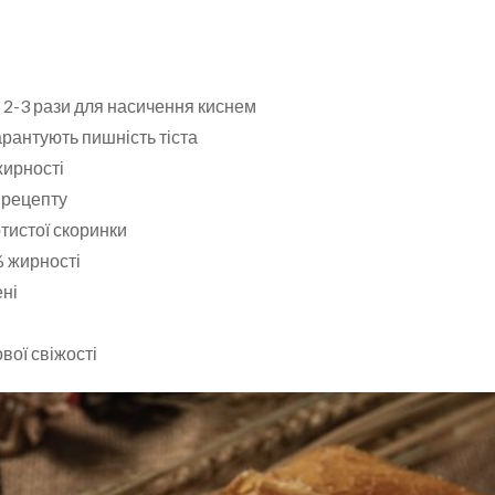
е 2-3 рази для насичення киснем
 гарантують пишність тіста
жирності
д рецепту
отистої скоринки
% жирності
ені
вої свіжості