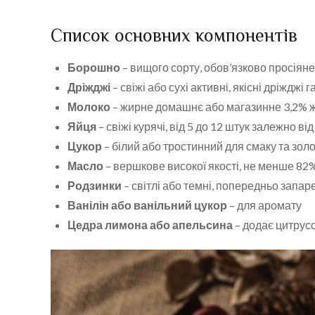
Список основних компонентів
Борошно
– вищого сорту, обов’язково просіян
Дріжджі
– свіжі або сухі активні, якісні дріжджі
Молоко
– жирне домашнє або магазинне 3,2% 
Яйця
– свіжі курячі, від 5 до 12 штук залежно ві
Цукор
– білий або тростинний для смаку та зол
Масло
– вершкове високої якості, не менше 82
Родзинки
– світлі або темні, попередньо запар
Ванілін або ванільний цукор
– для аромату
Цедра лимона або апельсина
– додає цитрусо