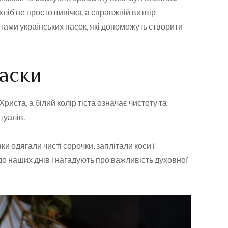
ліб не просто випічка, а справжній витвір
птами українських пасок, які допоможуть створити
паски
риста, а білий колір тіста означає чистоту та
туалів.
и одягали чисті сорочки, заплітали коси і
до наших днів і нагадують про важливість духовної