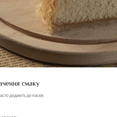
гачення смаку
часто додають до паски: