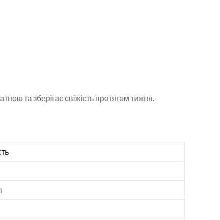
тною та зберігає свіжість протягом тижня.
сть
л