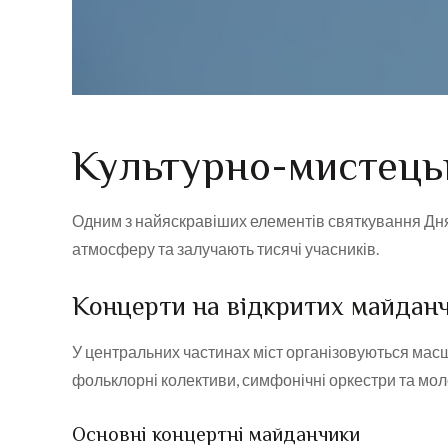
Культурно-мистецьк
Одним з найяскравіших елементів святкування Дня Ко
атмосферу та залучають тисячі учасників.
Концерти на відкритих майдан
У центральних частинах міст організовуються масш
фольклорні колективи, симфонічні оркестри та молод
Основні концертні майданчики