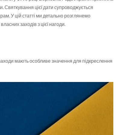
и. Святкування цієї дати супроводжується
грам. У цій статті ми детально розглянемо
власних заходів з цієї нагоди.
і заходи мають особливе значення для підкреслення