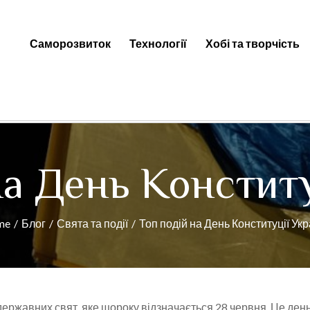
Саморозвиток
Технології
Хобі та творчість
ti — Цікаві факти, новини та к
на День Конститу
me
Блог
Свята та події
Топ подій на День Конституції Укр
державних свят, яке щороку відзначається 28 червня. Це день