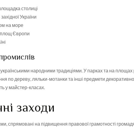
площадка столиці
західної України
ом на море
х площ Європи
їні
промислів
з українськими народними традиціями. У парках та на площа
ення по дереву, ляльки-мотанки та інші предмети декоративн
ть у майстер-класах.
чні заходи
ми, спрямовані на підвищення правової грамотності громадя