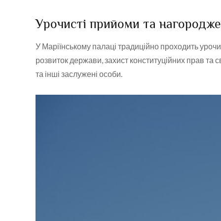
Урочисті прийоми та нагородж
У Маріїнському палаці традиційно проходить урочи
розвиток держави, захист конституційних прав та с
та інші заслужені особи.