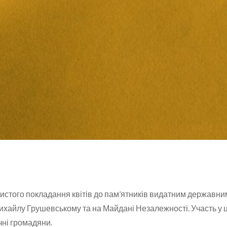
стого покладання квітів до пам’ятників видатним державним 
ихайлу Грушевському та на Майдані Незалежності. Участь у 
чні громадяни.