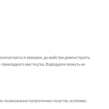
х розгортаються ярмарки, де майстри демонструють
о-прикладного мистецтва. Відвідувачі можуть не
н та виховання патріотичних почуттів, особливо