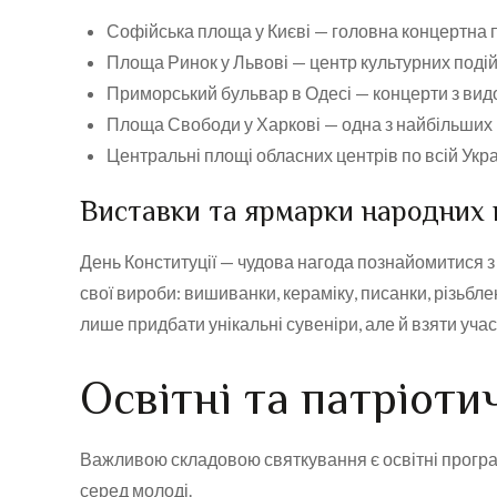
Софійська площа у Києві — головна концертна 
Площа Ринок у Львові — центр культурних подій 
Приморський бульвар в Одесі — концерти з вид
Площа Свободи у Харкові — одна з найбільши
Центральні площі обласних центрів по всій Укра
Виставки та ярмарки народних 
День Конституції — чудова нагода познайомитися 
свої вироби: вишиванки, кераміку, писанки, різьбл
лише придбати унікальні сувеніри, але й взяти учас
Освітні та патріоти
Важливою складовою святкування є освітні програ
серед молоді.