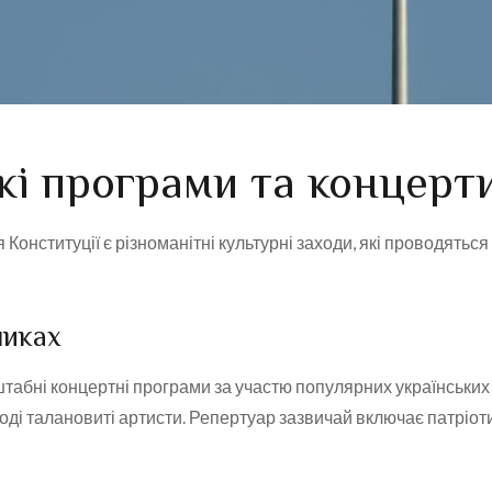
і програми та концерт
нституції є різноманітні культурні заходи, які проводяться 
чиках
табні концертні програми за участю популярних українських 
і талановиті артисти. Репертуар зазвичай включає патріотичні