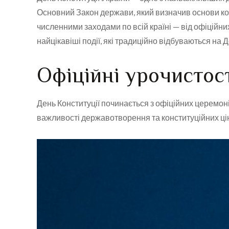
Основний Закон держави, який визначив основи кон
численними заходами по всій країні — від офіційних
найцікавіші події, які традиційно відбуваються на Д
Офіційні урочистос
День Конституції починається з офіційних церемоні
важливості державотворення та конституційних ці