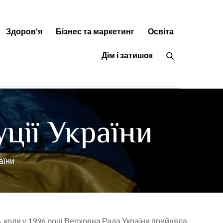
Здоров’я
Бізнес та маркетинг
Освіта
орисні статті на будь-яку тему
Дім і затишок
ції України
аїни
, коли у 1996 році Верховна Рада України прийняла