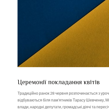
Церемонії покладання квітів
Традиційно ранок 28 червня розпочинається з урочи
відбуваються біля пам’ятників Тарасу Шевченку, М
влади, народні депутати, громадські діячі та пересі