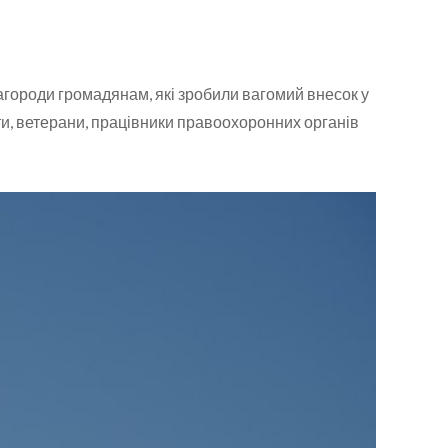
агороди громадянам, які зробили вагомий внесок у
сти, ветерани, працівники правоохоронних органів