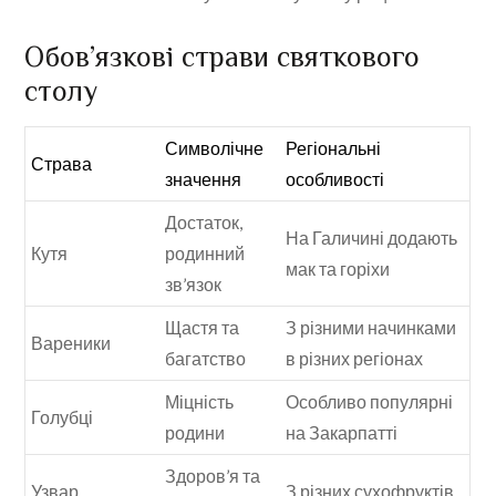
Обов’язкові страви святкового
столу
Символічне
Регіональні
Страва
значення
особливості
Достаток,
На Галичині додають
Кутя
родинний
мак та горіхи
зв’язок
Щастя та
З різними начинками
Вареники
багатство
в різних регіонах
Міцність
Особливо популярні
Голубці
родини
на Закарпатті
Здоров’я та
Узвар
З різних сухофруктів