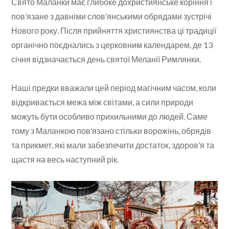
Свято Маланки має глибоке дохристиянське коріння і
пов’язане з давніми слов’янськими обрядами зустрічі
Нового року. Після прийняття християнства ці традиції
органічно поєднались з церковним календарем, де 13
січня відзначається день святої Меланії Римлянки.
Наші предки вважали цей період магічним часом, коли
відкривається межа між світами, а сили природи
можуть бути особливо прихильними до людей. Саме
тому з Маланкою пов’язано стільки ворожінь, обрядів
та прикмет, які мали забезпечити достаток, здоров’я та
щастя на весь наступний рік.