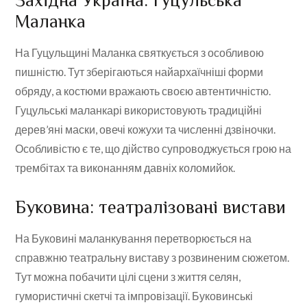
Західна Україна: Гуцульська
Маланка
На Гуцульщині Маланка святкується з особливою
пишністю. Тут зберігаються найархаїчніші форми
обряду, а костюми вражають своєю автентичністю.
Гуцульські маланкарі використовують традиційні
дерев’яні маски, овечі кожухи та численні дзвіночки.
Особливістю є те, що дійство супроводжується грою на
трембітах та виконанням давніх коломийок.
Буковина: театралізовані вистави
На Буковині маланкування перетворюється на
справжню театральну виставу з розвиненим сюжетом.
Тут можна побачити цілі сцени з життя селян,
гумористичні скетчі та імпровізації. Буковинські