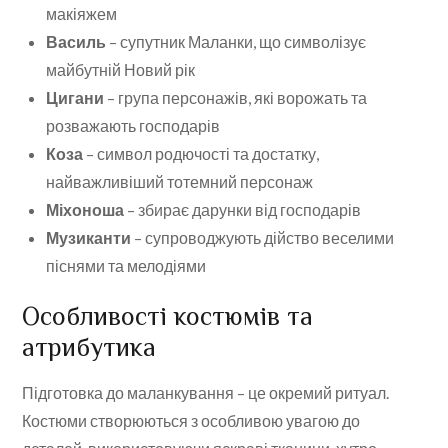
макіяжем
Василь
– супутник Маланки, що символізує
майбутній Новий рік
Цигани
– група персонажів, які ворожать та
розважають господарів
Коза
– символ родючості та достатку,
найважливіший тотемний персонаж
Міхоноша
– збирає дарунки від господарів
Музиканти
– супроводжують дійство веселими
піснями та мелодіями
Особливості костюмів та
атрибутика
Підготовка до маланкування – це окремий ритуал.
Костюми створюються з особливою увагою до