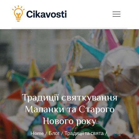
Skip
to
Cikavosti — Цікаві
content
факти, новини та
корисні статті на
будь-яку тему
Традиції святкування
Маланки та Старого
Нового року
Home
Блог
Традиції та свята