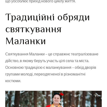
що уособлює прихід нового циклу життя.
Традиційні обряди
святкування
Маланки
Святкування Маланки – це справжнє театралізоване
дійство, в якому беруть участь цілі села та міста.
Основною традицією є маланкування – обхід дворів
групами молоді, переодягненої в різноманітні
костюми.