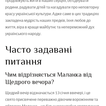
продовжують жити в наших серцях, об’єднувати
родини, радувати дітей та нагадувати про неповторну
красу української культури. Адже саме в цих традиціях
закладена мудрість наших предків, їхня любов до
життя, віра в краще майбутнє та непереможний дух
українського народу.
Часто задавані
питання
Чим відрізняється Маланка від
Щедрого вечора?
Щедрий вечір відзначається 13 січня ввечері, і це
свято присвячене переважно дівочим ворожінням та
обрядам. Маланка – це більш масштабне святкування