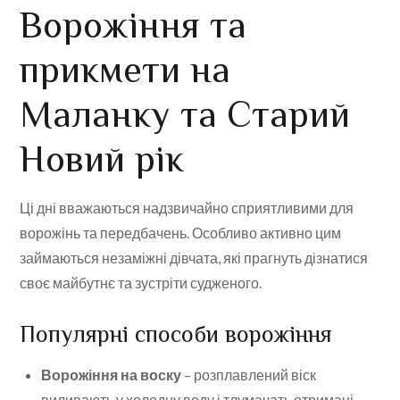
Ворожіння та
прикмети на
Маланку та Старий
Новий рік
Ці дні вважаються надзвичайно сприятливими для
ворожінь та передбачень. Особливо активно цим
займаються незаміжні дівчата, які прагнуть дізнатися
своє майбутнє та зустріти судженого.
Популярні способи ворожіння
Ворожіння на воску
– розплавлений віск
виливають у холодну воду і тлумачать отримані