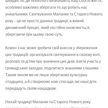
швидкістю, де технології визначають наш спосіб життя,
особливо важливо зберігати те, що робить нас
унікальними. Святкування Маланки та Старого Нового
року – це не просто данина традиції, а живий,
динамічний процес, який постійно оновлюється,
зберігаючи при цьому свою суть.
Кожен з нас може зробити свій внесок у збереження
цих традицій: організувати святкування в своєму колі,
розповісти дітям про значення цих днів, взяти участь у
громадських заходах, поділитися знаннями з іншими.
Таким чином ми не лише зберігаємо культурну
спадщину, а й створюємо нові спогади, які наші діти
передадуть своїм нащадкам.
Нехай традиції Маланки та Старого Нового року