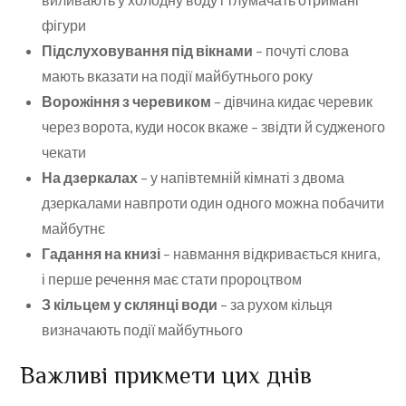
фігури
Підслуховування під вікнами
– почуті слова
мають вказати на події майбутнього року
Ворожіння з черевиком
– дівчина кидає черевик
через ворота, куди носок вкаже – звідти й судженого
чекати
На дзеркалах
– у напівтемній кімнаті з двома
дзеркалами навпроти один одного можна побачити
майбутнє
Гадання на книзі
– навмання відкривається книга,
і перше речення має стати пророцтвом
З кільцем у склянці води
– за рухом кільця
визначають події майбутнього
Важливі прикмети цих днів