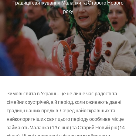
Традиції святкування Маланки та Старого Нового
року
Зимові свята в Україні – це не лише час радості та
сімейних зустрічей, а й період, коли оживають давні
традиції наших предків. Серед найяскравіших та
найколоритніших свят цього періоду особливе місце
займають Маланка (13 січня) та Старий Новий рік (14
січня). Ці дні наповнені унікальними обрядами,