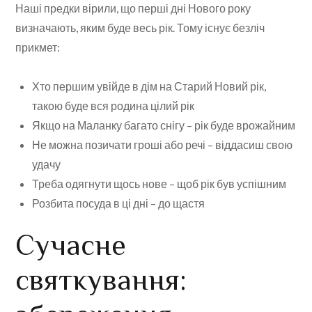
Наші предки вірили, що перші дні Нового року
визначають, яким буде весь рік. Тому існує безліч
прикмет:
Хто першим увійде в дім на Старий Новий рік,
такою буде вся родина цілий рік
Якщо на Маланку багато снігу – рік буде врожайним
Не можна позичати гроші або речі – віддасиш свою
удачу
Треба одягнути щось нове – щоб рік був успішним
Розбита посуда в ці дні – до щастя
Сучасне
святкування: