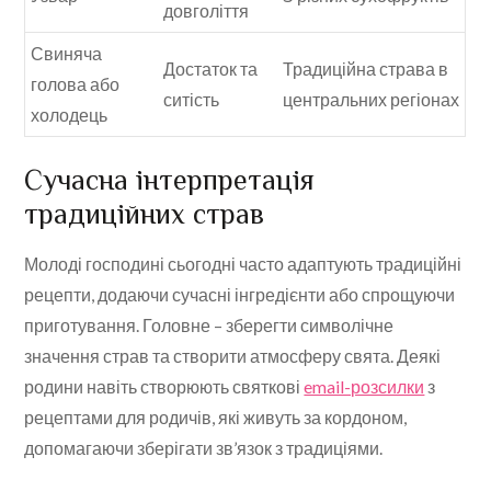
довголіття
Свиняча
Достаток та
Традиційна страва в
голова або
ситість
центральних регіонах
холодець
Сучасна інтерпретація
традиційних страв
Молоді господині сьогодні часто адаптують традиційні
рецепти, додаючи сучасні інгредієнти або спрощуючи
приготування. Головне – зберегти символічне
значення страв та створити атмосферу свята. Деякі
родини навіть створюють святкові
email-розсилки
з
рецептами для родичів, які живуть за кордоном,
допомагаючи зберігати зв’язок з традиціями.