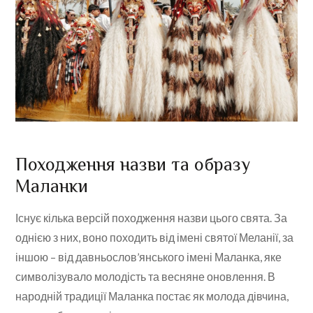
Походження назви та образу
Маланки
Існує кілька версій походження назви цього свята. За
однією з них, воно походить від імені святої Меланії, за
іншою – від давньослов’янського імені Маланка, яке
символізувало молодість та весняне оновлення. В
народній традиції Маланка постає як молода дівчина,