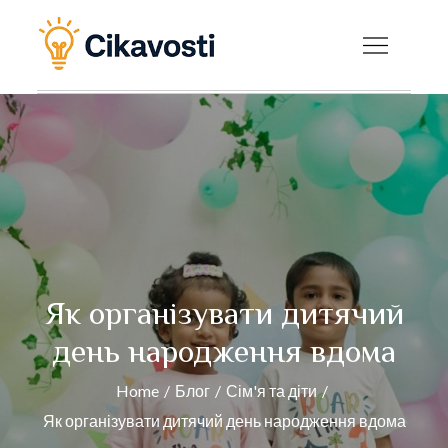
Skip
to
Cikavosti — Цікаві
content
факти, новини та
корисні статті на
будь-яку тему
Як організувати дитячий
день народження вдома
Home
Блог
Сім'я та діти
Як організувати дитячий день народження вдома