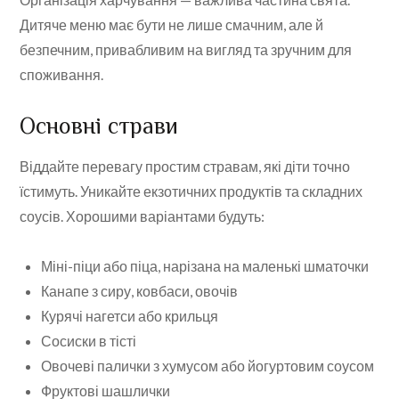
Дитяче меню має бути не лише смачним, але й
безпечним, привабливим на вигляд та зручним для
споживання.
Основні страви
Віддайте перевагу простим стравам, які діти точно
їстимуть. Уникайте екзотичних продуктів та складних
соусів. Хорошими варіантами будуть:
Міні-піци або піца, нарізана на маленькі шматочки
Канапе з сиру, ковбаси, овочів
Курячі нагетси або крильця
Сосиски в тісті
Овочеві палички з хумусом або йогуртовим соусом
Фруктові шашлички