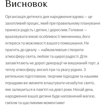
Висновок
Організація дитячого дня народження вдома — це
захопливий процес, який при правильному плануванні
принесе радість і дитині, і дорослим. Головне —
враховувати вікові особливості іменинника, його
інтереси та можливості вашого помешкання. Не
прагніть до ідеалу — найважливіше створити
атмосферу свята, любові та щирої радості. Діти
запам’ятають не дорогі декорації чи вишуканий торт, а
теплу атмосферу, веселі ігри та увагу рідних. З
ретельною підготовкою, творчим підходом та нашими
порадами ви зможете влаштувати незабутнє свято,
яке залишиться в пам’яті на довгі роки. Нехай день
народження вашої дитини буде наповнений магією,
сміхом та щасливими моментами!