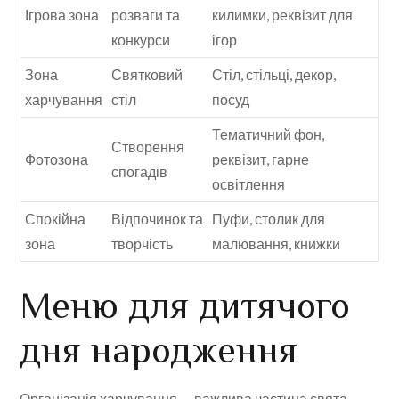
Ігрова зона
розваги та
килимки, реквізит для
конкурси
ігор
Зона
Святковий
Стіл, стільці, декор,
харчування
стіл
посуд
Тематичний фон,
Створення
Фотозона
реквізит, гарне
спогадів
освітлення
Спокійна
Відпочинок та
Пуфи, столик для
зона
творчість
малювання, книжки
Меню для дитячого
дня народження
Організація харчування — важлива частина свята.