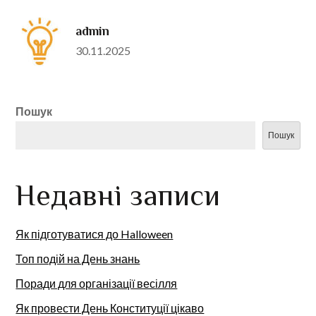
admin
Posted
30.11.2025
on
Пошук
Пошук
Недавні записи
Як підготуватися до Halloween
Топ подій на День знань
Поради для організації весілля
Як провести День Конституції цікаво