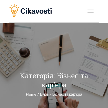
Skip
to
Cikavosti — Цікаві
content
факти, новини та
корисні статті на
будь-яку тему
Категорія:
Бізнес та
кар’єра
Home
Блог
Бізнес та кар’єра