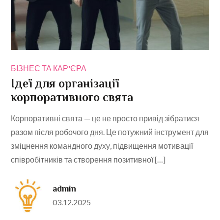
БІЗНЕС ТА КАР'ЄРА
Ідеї для організації
корпоративного свята
Корпоративні свята — це не просто привід зібратися
разом після робочого дня. Це потужний інструмент для
зміцнення командного духу, підвищення мотивації
співробітників та створення позитивної […]
admin
Posted
03.12.2025
on