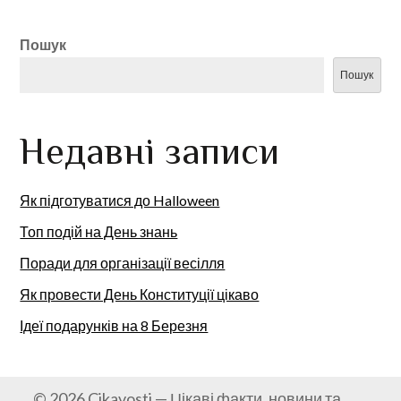
Пошук
Пошук
Недавні записи
Як підготуватися до Halloween
Топ подій на День знань
Поради для організації весілля
Як провести День Конституції цікаво
Ідеї подарунків на 8 Березня
© 2026 Cikavosti — Цікаві факти, новини та