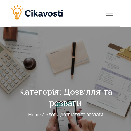
Skip
to
Cikavosti — Цікаві
content
факти, новини та
корисні статті на
будь-яку тему
Категорія:
Дозвілля та
розваги
Home
Блог
Дозвілля та розваги