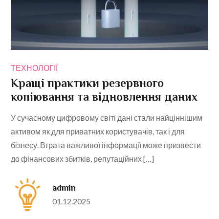
ТЕХНОЛОГІЇ
Кращі практики резервного
копіювання та відновлення даних
У сучасному цифровому світі дані стали найціннішим
активом як для приватних користувачів, так і для
бізнесу. Втрата важливої інформації може призвести
до фінансових збитків, репутаційних […]
admin
Posted
01.12.2025
on