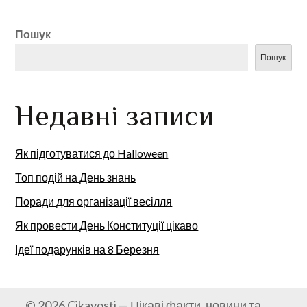
Пошук
Пошук
Недавні записи
Як підготуватися до Halloween
Топ подій на День знань
Поради для організації весілля
Як провести День Конституції цікаво
Ідеї подарунків на 8 Березня
© 2026 Cikavosti — Цікаві факти, новини та