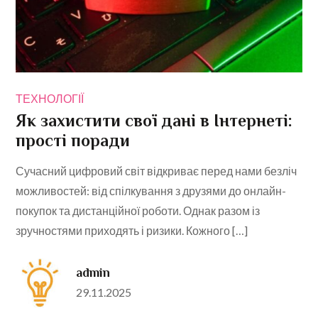
ТЕХНОЛОГІЇ
Як захистити свої дані в Інтернеті:
прості поради
Сучасний цифровий світ відкриває перед нами безліч
можливостей: від спілкування з друзями до онлайн-
покупок та дистанційної роботи. Однак разом із
зручностями приходять і ризики. Кожного […]
admin
Posted
29.11.2025
on