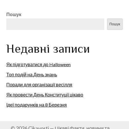
Пошук
Пошук
Недавні записи
Як підготуватися до Halloween
Топ подій на День знань
Поради для організації весілля
Як провести День Конституції цікаво
Ідеї подарунків на 8 Березня
© 2026 Cikavosti — Цікаві факти, новини та