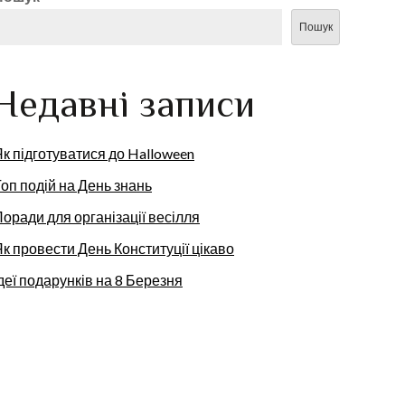
Пошук
Недавні записи
к підготуватися до Halloween
оп подій на День знань
оради для організації весілля
к провести День Конституції цікаво
деї подарунків на 8 Березня