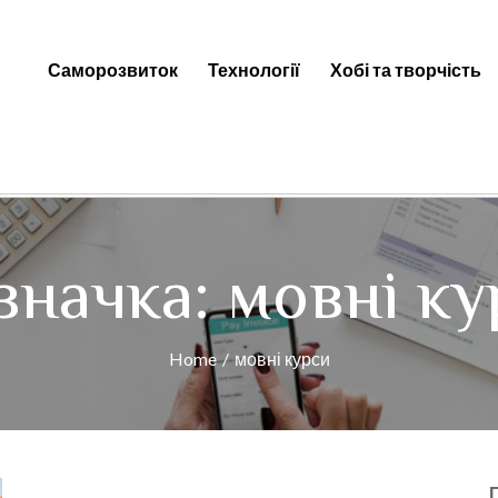
Саморозвиток
Технології
Хобі та творчість
ti — Цікаві факти, новини та к
значка:
мовні ку
Home
мовні курси