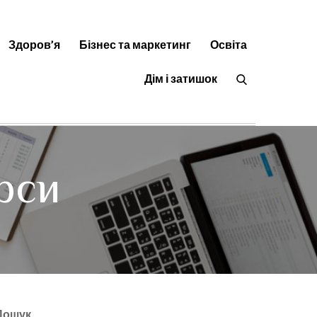
Здоров’я
Бізнес та маркетинг
Освіта
орисні статті на будь-яку тему
Дім і затишок
рси
Пошук