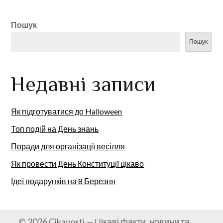
Пошук
Пошук
Недавні записи
Як підготуватися до Halloween
Топ подій на День знань
Поради для організації весілля
Як провести День Конституції цікаво
Ідеї подарунків на 8 Березня
© 2026 Cikavosti — Цікаві факти, новини та