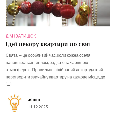
ДІМ І ЗАТИШОК
Ідеї декору квартири до свят
Свята — це особливий час, коли кожна оселя
наповнюється теплом, радістю та чарівною
атмосферою. Правильно підібраний декор здатний
перетворити звичайну квартиру на казкове місце, де
[…]
admin
Posted
11.12.2025
on