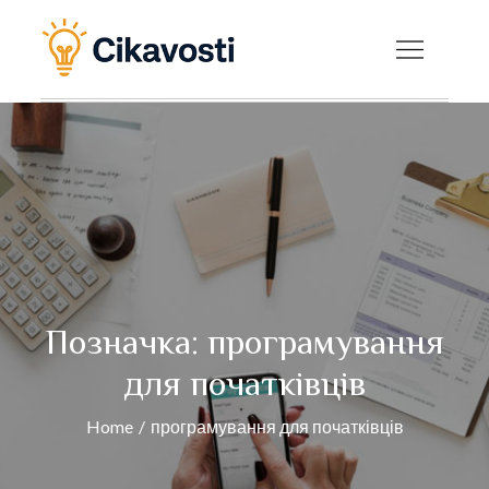
Skip
to
Cikavosti — Цікаві
content
факти, новини та
корисні статті на
будь-яку тему
Позначка:
програмування
для початківців
Home
програмування для початківців