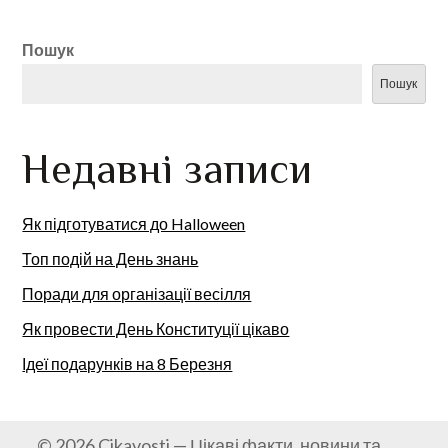
Пошук
Пошук
Недавні записи
Як підготуватися до Halloween
Топ подій на День знань
Поради для організації весілля
Як провести День Конституції цікаво
Ідеї подарунків на 8 Березня
© 2026 Cikavosti — Цікаві факти, новини та