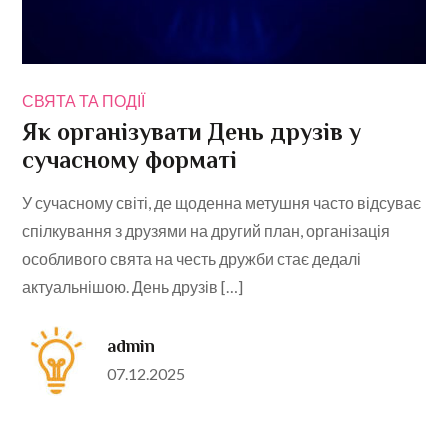
СВЯТА ТА ПОДІЇ
Як організувати День друзів у
сучасному форматі
У сучасному світі, де щоденна метушня часто відсуває
спілкування з друзями на другий план, організація
особливого свята на честь дружби стає дедалі
актуальнішою. День друзів […]
admin
Posted
07.12.2025
on