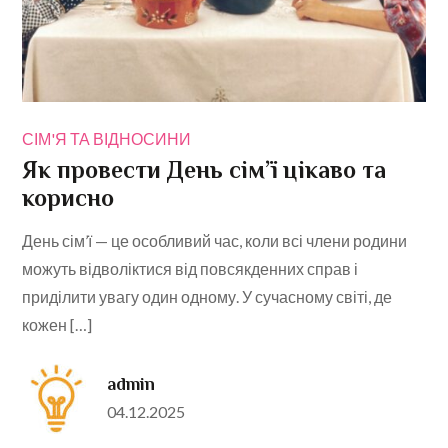
СІМ'Я ТА ВІДНОСИНИ
Як провести День сім’ї цікаво та
корисно
День сім’ї — це особливий час, коли всі члени родини
можуть відволіктися від повсякденних справ і
приділити увагу один одному. У сучасному світі, де
кожен […]
admin
Posted
04.12.2025
on