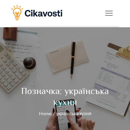
Skip
to
Cikavosti — Цікаві
content
факти, новини та
корисні статті на
будь-яку тему
Позначка:
українська
кухня
Home
українська кухня