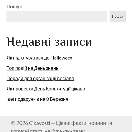
Пошук
Пошук
Недавні записи
Як підготуватися до Halloween
Топ подій на День знань
Поради для організації весілля
Як провести День Конституції цікаво
Ідеї подарунків на 8 Березня
© 2026 Cikavosti — Цікаві факти, новини та
корисні статті на будь-яку тему..