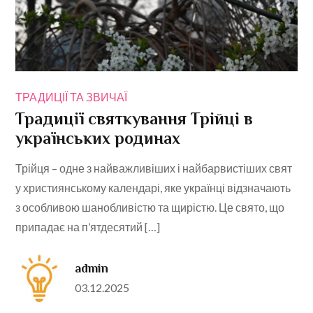
ТРАДИЦІЇ ТА ЗВИЧАЇ
Традиції святкування Трійці в
українських родинах
Трійця – одне з найважливіших і найбарвистіших свят
у християнському календарі, яке українці відзначають
з особливою шанобливістю та щирістю. Це свято, що
припадає на п’ятдесятий […]
admin
Posted
03.12.2025
on