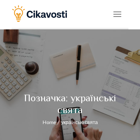
Skip
to
Cikavosti — Цікаві
content
факти, новини та
корисні статті на
будь-яку тему
Позначка:
українські
свята
Home
українські свята