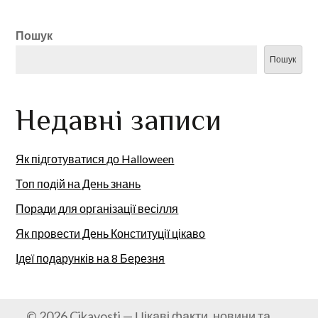
Пошук
Пошук
Недавні записи
Як підготуватися до Halloween
Топ подій на День знань
Поради для організації весілля
Як провести День Конституції цікаво
Ідеї подарунків на 8 Березня
© 2026 Cikavosti — Цікаві факти, новини та