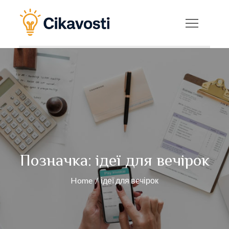
Skip
to
Cikavosti — Цікаві
content
факти, новини та
корисні статті на
будь-яку тему
Позначка:
ідеї для вечірок
Home
ідеї для вечірок