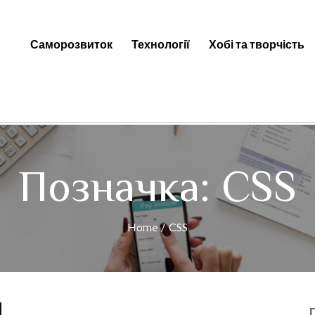
Саморозвиток
Технології
Хобі та творчість
ti — Цікаві факти, новини та к
Позначка:
CSS
Home
CSS