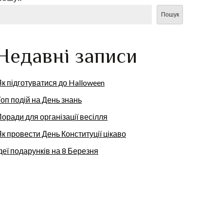
Пошук
Недавні записи
к підготуватися до Halloween
оп подій на День знань
оради для організації весілля
к провести День Конституції цікаво
деї подарунків на 8 Березня