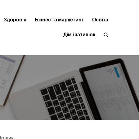
Здоров’я
Бізнес та маркетинг
Освіта
орисні статті на будь-яку тему
Дім і затишок
Пошук