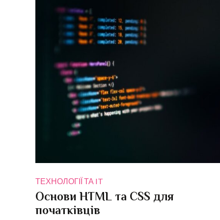
ТЕХНОЛОГІЇ ТА IT
Основи HTML та CSS для
початківців